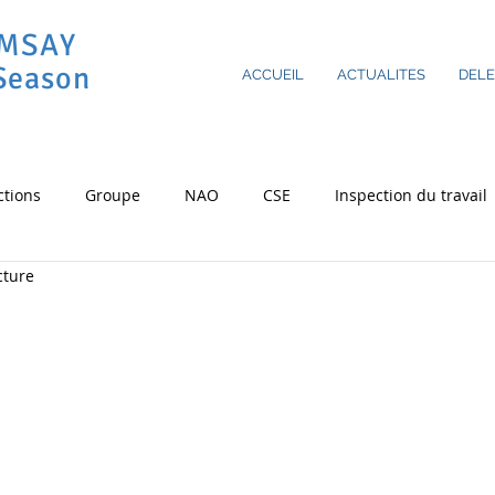
AMSAY
Season
ACCUEIL
ACTUALITES
DEL
ctions
Groupe
NAO
CSE
Inspection du travail
cture
ovid-19
CSSCT
RSE
Cergy
Astreintes
Heu
sur 5.