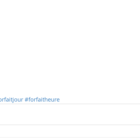
orfaitjour
#forfaitheure