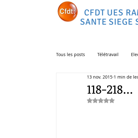
CFDT UES R
SANTE SIEGE 
Tous les posts
Télétravail
Ele
13 nov. 2015
1 min de le
Déménagement
vélo
C
118-218...
Noté NaN étoiles 