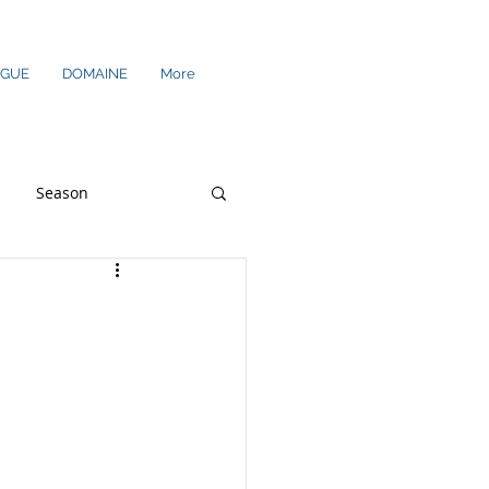
EGUE
DOMAINE
More
Season
res supplémentaires