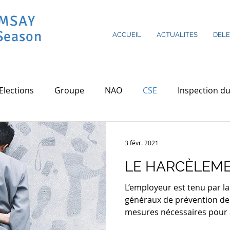
AMSAY
Season
ACCUEIL
ACTUALITES
DEL
Elections
Groupe
NAO
CSE
Inspection du
Covid-19
CSSCT
RSE
Cergy
Astreintes
3 févr. 2021
LE HARCÈLEME
L’employeur est tenu par la 
généraux de prévention de
mesures nécessaires pour a