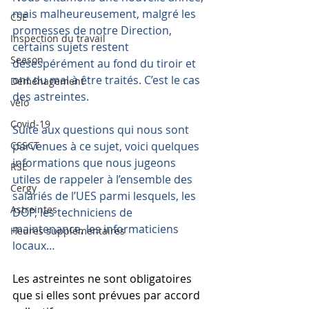
mais malheureusement, malgré les 
CSE
promesses de notre Direction, 
Inspection du travail
certains sujets restent 
Season
désespérément au fond du tiroir et 
ont du mal à être traités. C’est le cas 
Déménagement
des astreintes.
vélo
Covid-19
Suite aux questions qui nous sont 
CSSCT
parvenues à ce sujet, voici quelques 
informations que nous jugeons 
RSE
utiles de rappeler à l’ensemble des 
Cergy
salariés de l’UES parmi lesquels, les 
Astreintes
DOP, les techniciens de 
maintenance, les informaticiens 
Heures supplémentaires
locaux…
Les astreintes ne sont obligatoires 
que si elles sont prévues par accord 