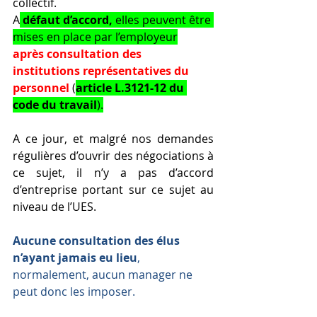
collectif. 
A
 défaut d’accord,
 elles peuvent être 
mises en place par l’employeur
après consultation des 
institutions représentatives du 
personnel
(
article L.3121-12 du 
code du travail
).
A ce jour, et malgré nos demandes 
régulières d’ouvrir des négociations à 
ce sujet, il n’y a pas d’accord 
d’entreprise portant sur ce sujet au 
niveau de l’UES.
Aucune consultation des élus 
n’ayant jamais eu lieu
, 
normalement, aucun manager ne 
peut donc les imposer.