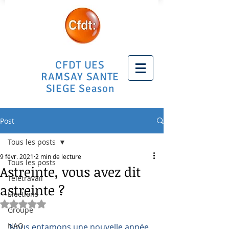
CFDT UES
RAMSAY SANTE
SIEGE Season
Post
Tous les posts
9 févr. 2021
2 min de lecture
Tous les posts
Astreinte, vous avez dit
Télétravail
astreinte ?
Elections
Noté NaN étoiles sur 5.
Groupe
NAO
Nous entamons une nouvelle année, 