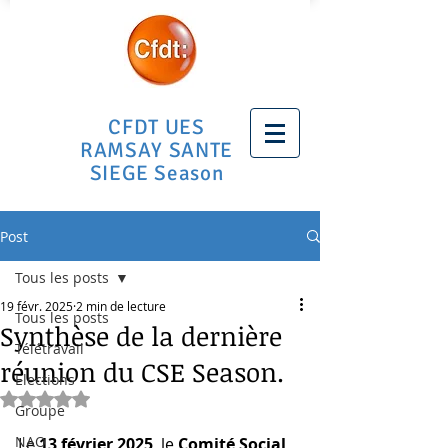
CFDT UES
RAMSAY SANTE
SIEGE Season
Post
Tous les posts
19 févr. 2025
2 min de lecture
Tous les posts
Synthèse de la dernière
Télétravail
réunion du CSE Season.
Elections
Noté NaN étoiles sur 5.
Groupe
NAO
Le 
13 février 2025
, le 
Comité Social 