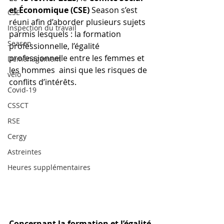
et Économique (CSE)
 Season s’est 
CSE
réuni afin d’aborder plusieurs sujets 
Inspection du travail
parmis lesquels : la formation 
Season
professionnelle, l’égalité 
professionnelle entre les femmes et 
Déménagement
les hommes  ainsi que les risques de 
vélo
conflits d’intérêts.
Covid-19
CSSCT
RSE
Cergy
Astreintes
Heures supplémentaires
Concernant la formation et l’égalité 