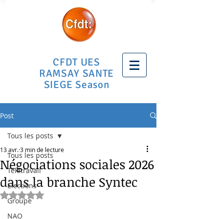
CFDT UES
RAMSAY SANTE
SIEGE Season
Post
Tous les posts
13 avr.
3 min de lecture
Tous les posts
Négociations sociales 2026
Télétravail
dans la branche Syntec
Elections
Noté NaN étoiles sur 5.
Groupe
NAO