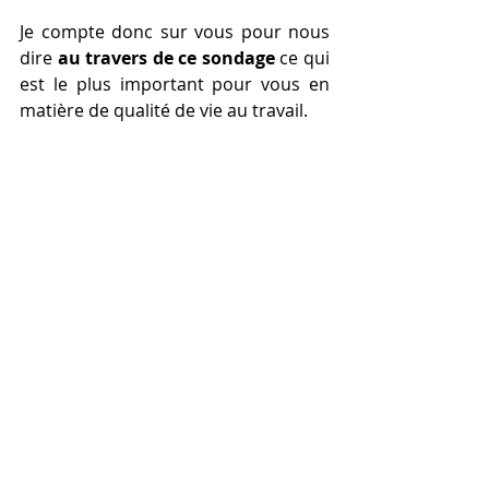
Je compte donc sur vous pour nous 
dire 
au travers de ce sondage
 ce qui 
est le plus important pour vous en 
matière de qualité de vie au travail.
Ce sondage est totalement 
anonyme
.
Merci à toutes et à tous pour votre 
participation.
Posts récents
Voir tout