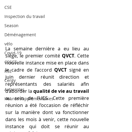
CSE
Inspection du travail
Season
Déménagement
vélo
La semaine dernière a eu lieu au 
Covid-19
siège, le premier comité 
QVCT
. Cette 
CSSCT
nouvelle instance mise en place dans 
le cadre de l’accord 
QVCT
 signé en 
RSE
juin dernier réunit
direction et 
Cergy
représentants des salariés afin 
Astreintes
d’aborder la 
qualité de vie au travail
au sein de l’UES. Cette première 
Heures supplémentaires
réunion a été l’occasion de réfléchir 
sur la manière dont va fonctionner 
dans les mois à venir, cette nouvelle 
instance qui doit se réunir au 