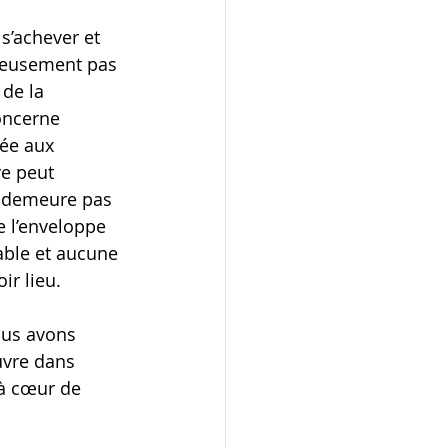
s’achever et 
eusement pas 
 de la 
oncerne 
tée aux 
re peut 
en demeure pas 
e l’enveloppe 
ble et aucune 
ir lieu.
ous avons 
uvre dans 
à cœur de 