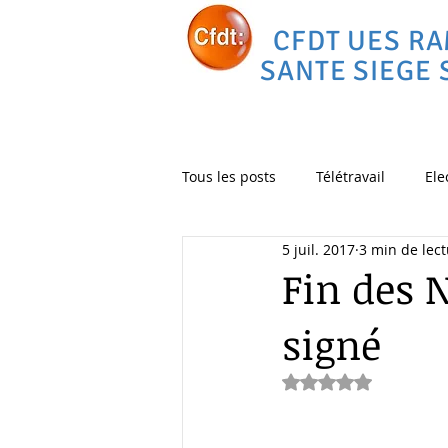
CFDT UES R
SANTE SIEGE 
Tous les posts
Télétravail
Ele
5 juil. 2017
3 min de lec
Déménagement
vélo
C
Fin des 
signé
Noté NaN étoiles 