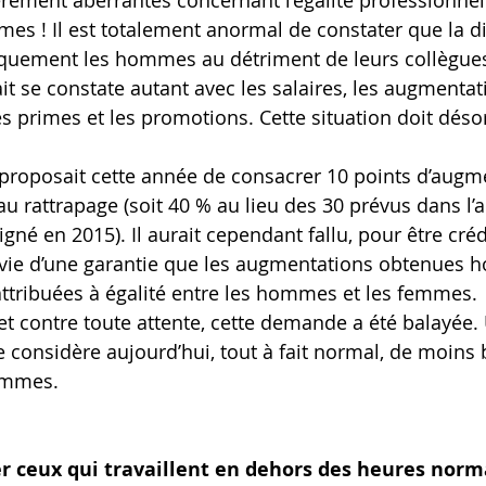
èrement aberrantes concernant l’égalité professionnell
s ! Il est totalement anormal de constater que la di
quement les hommes au détriment de leurs collègues
ait se constate autant avec les salaires, les augmentat
es primes et les promotions. Cette situation doit déso
n proposait cette année de consacrer 10 points d’augm
u rattrapage (soit 40 % au lieu des 30 prévus dans l’a
 en 2015). Il aurait cependant fallu, pour être crédi
ivie d’une garantie que les augmentations obtenues h
attribuées à égalité entre les hommes et les femmes.
 contre toute attente, cette demande a été balayée.
e considère aujourd’hui, tout à fait normal, de moins 
ommes.
r ceux qui travaillent en dehors des heures norma