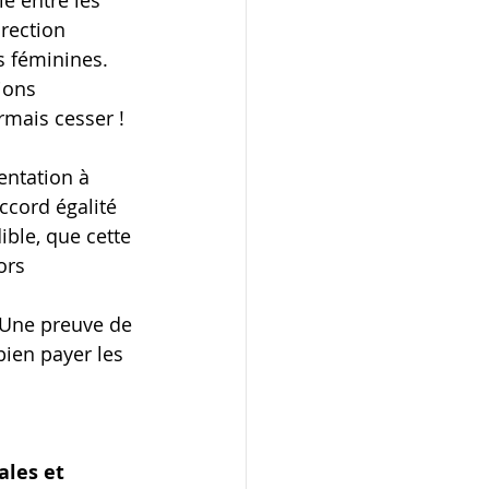
e entre les 
rection 
 féminines. 
ions 
rmais cesser !
entation à 
ccord égalité 
ble, que cette 
ors 
 Une preuve de 
bien payer les 
les et 