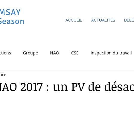
AMSAY
Season
ACCUEIL
ACTUALITES
DEL
ctions
Groupe
NAO
CSE
Inspection du travail
ture
ovid-19
CSSCT
RSE
Cergy
Astreintes
Heu
NAO 2017 : un PV de désa
sur 5.