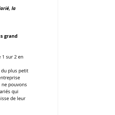
rié, la 
s grand 
e 1 sur 2 en 
 
du plus petit 
ntreprise 
s ne pouvons 
ariés qui 
isse de leur 