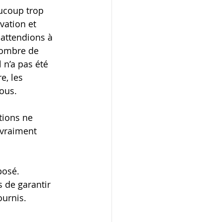
ucoup trop 
vation et 
 attendions à 
nombre de 
 n’a pas été 
e, les 
ous.
tions ne 
 vraiment 
posé. 
 de garantir 
ournis.