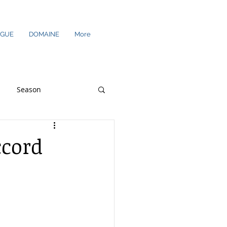
EGUE
DOMAINE
More
Season
res supplémentaires
ccord