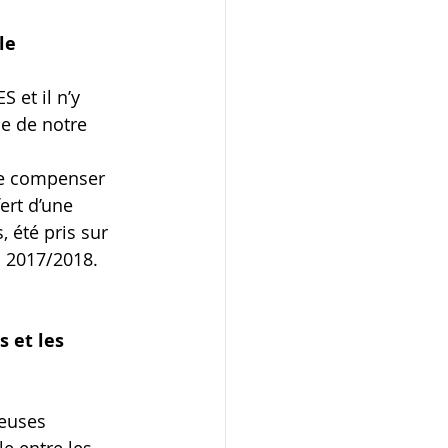
le
 et il n’y 
ue de notre 
de compenser 
ert d’une 
 été pris sur 
n 2017/2018.
 et les 
euses 