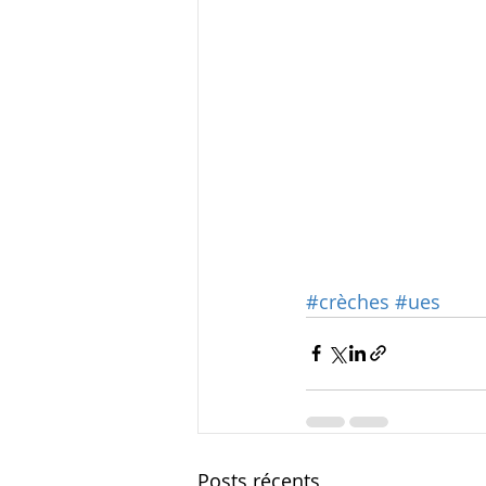
#crèches
#ues
Posts récents