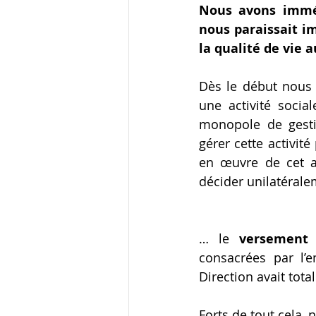
Nous avons imméd
nous paraissait i
la qualité de vie 
Dès le début nous a
une activité socia
monopole de gestio
gérer cette activit
en œuvre de cet av
décider unilatérale
… le
 versement 
consacrées par l’e
Direction avait tot
Forts de tout cela,