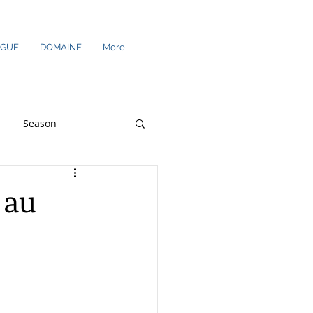
EGUE
DOMAINE
More
Season
res supplémentaires
 au