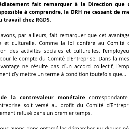
iatement fait remarquer à la Direction que ce
mpossible à comprendre, la DRH ne cessant de me
au travail chez RGDS.
vons, par ailleurs, fait remarquer que cet avantage
le et culturelle. Comme la loi confère au Comité d
n des activités sociales et culturelles, l’employe
é pour le compte du Comité d’Entreprise. Dans la mes
antage ne résulte pas d’un accord collectif, l’emp
ment d’y mettre un terme à condition toutefois que…
de la contrevaleur monétaire
 correspondant
ntreprise soit versé au profit du Comité d’Entrepr
alement refusé dans un premier temps.
 nous avons donc entamé les démarches juridiques néc