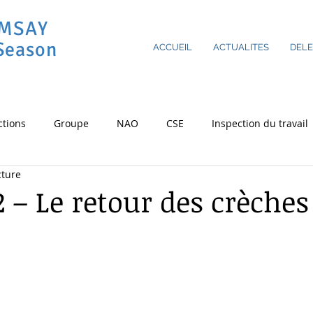
AMSAY
Season
ACCUEIL
ACTUALITES
DEL
ctions
Groupe
NAO
CSE
Inspection du travail
cture
ovid-19
CSSCT
RSE
Cergy
Astreintes
Heu
2 – Le retour des crèches
sur 5.