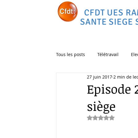
CFDT UES R
SANTE SIEGE 
Tous les posts
Télétravail
Ele
27 juin 2017
2 min de le
Déménagement
vélo
C
Episode 
siège
Noté NaN étoiles 