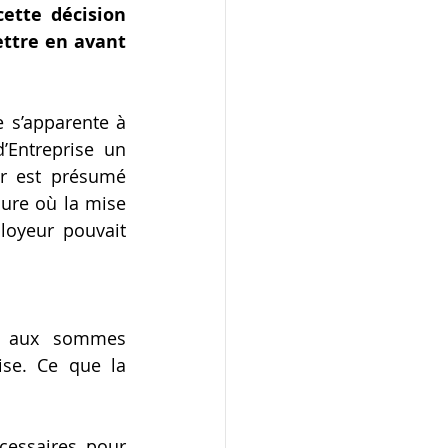
tte décision 
ttre en avant 
 s’apparente à 
’Entreprise un 
ur est présumé 
ure où la mise 
loyeur pouvait 
e aux sommes 
ise. Ce que la 
essaires, pour 