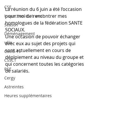
CSE
La réunion du 6 juin a été l’occasion 
pour moi de rencontrer mes 
Inspection du travail
homologues de la fédération SANTE 
Season
SOCIAUX. 
Déménagement
Une occasion de pouvoir échanger 
vélo
avec eux au sujet des projets qui 
sont actuellement en cours de 
Covid-19
déploiement au niveau du groupe et 
CSSCT
qui concernent toutes les catégories 
RSE
de salariés.
Cergy
Astreintes
Heures supplémentaires