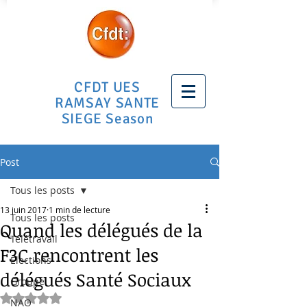
CFDT UES
RAMSAY SANTE
SIEGE Season
Post
Tous les posts
13 juin 2017
1 min de lecture
Tous les posts
Quand les délégués de la
Télétravail
F3C rencontrent les
Elections
délégués Santé Sociaux
Groupe
Noté NaN étoiles sur 5.
NAO